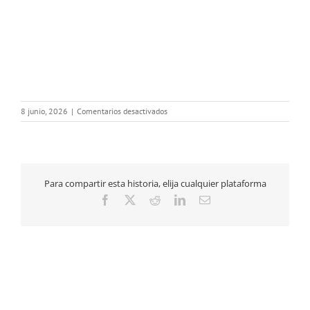
en
8 junio, 2026
|
Comentarios desactivados
Comunicado
colegio
de
médicos-
ambulancias
Para compartir esta historia, elija cualquier plataforma
Facebook
X
Reddit
LinkedIn
Correo
electrónico