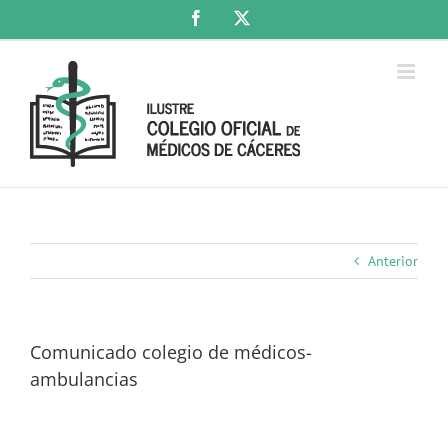
Saltar
Facebook
X
al
contenido
Anterior
Comunicado colegio de médicos-
ambulancias