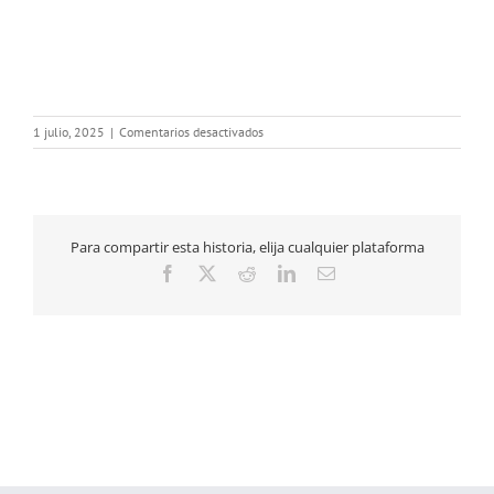
en
1 julio, 2025
|
Comentarios desactivados
boletin
Para compartir esta historia, elija cualquier plataforma
Facebook
X
Reddit
LinkedIn
Correo
electrónico