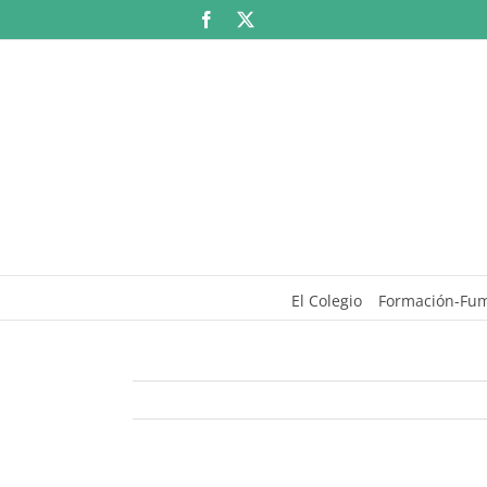
Saltar
Facebook
X
al
contenido
El Colegio
Formación-Fu