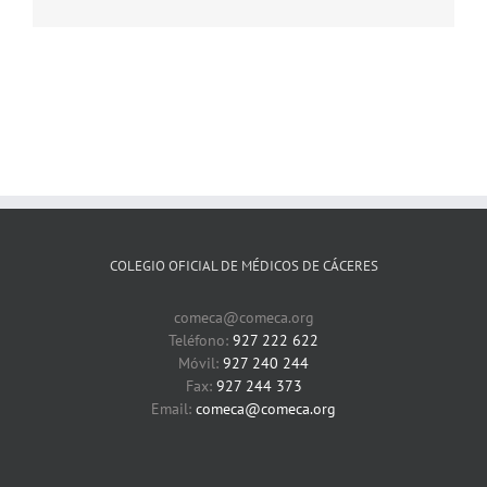
electrónico
COLEGIO OFICIAL DE MÉDICOS DE CÁCERES
comeca@comeca.org
Teléfono:
927 222 622
Móvil:
927 240 244
Fax:
927 244 373
Email:
comeca@comeca.org