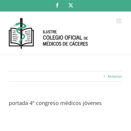
Saltar
Facebook
X
al
contenido
Anterior
portada 4º congreso médicos jóvenes